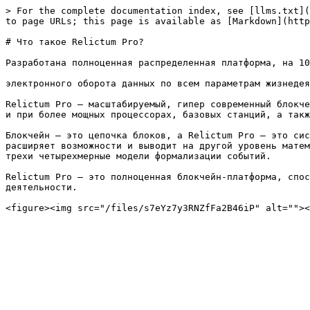
> For the complete documentation index, see [llms.txt](
to page URLs; this page is available as [Markdown](http
# Что такое Relictum Pro?

Разработана полноценная распределенная платформа, на 10
электронного оборота данных по всем параметрам жизнедея
Relictum Pro — масштабируемый, гипер современный блокче
и при более мощных процессорах, базовых станций, а такж
Блокчейн — это цепочка блоков, а Relictum Pro — это сис
расширяет возможности и выводит на другой уровень матем
трехи четырехмерные модели формализации событий.

Relictum Pro – это полноценная блокчейн-платформа, спос
деятельности.
