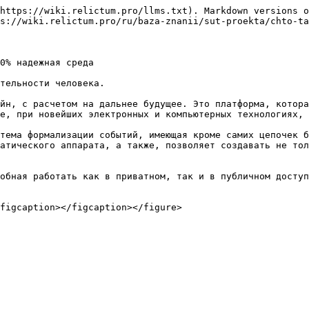
https://wiki.relictum.pro/llms.txt). Markdown versions o
s://wiki.relictum.pro/ru/baza-znanii/sut-proekta/chto-ta
0% надежная среда

тельности человека.

йн, с расчетом на дальнее будущее. Это платформа, котора
е, при новейших электронных и компьютерных технологиях, 
тема формализации событий, имеющая кроме самих цепочек б
атического аппарата, а также, позволяет создавать не тол
обная работать как в приватном, так и в публичном доступ